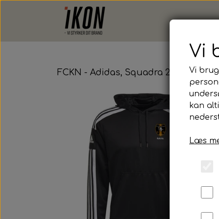
Vi 
Vi brug
FCKN - Adidas, Squadra 21 Hoodie, 
persona
unders
kan alt
nederst
Læs me