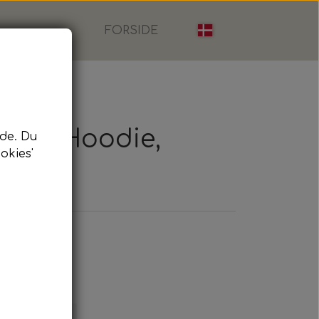
FORSIDE
a 21 Hoodie,
de. Du
okies'