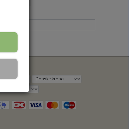
3XL
s på shop