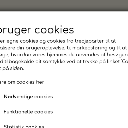
bruger cookies
er egne cookies og cookies fra tredjeparter til at
Voksen
lisere din brugeroplevelse, til markedsføring og til at
FCKN - Adidas, Squadr
øge, hvordan vores hjemmeside anvendes af besøgen
id tilbagekalde dit samtykke ved at trykke på linket 'Co
Voksen
 på siden.
Varenummer: GK9548-FCKN
re om cookies her
Tryk:
Nødvendige cookies
Klublogo venstre bryst, og lille navn under.
Funktionelle cookies
Størrelse
Statistik cookies