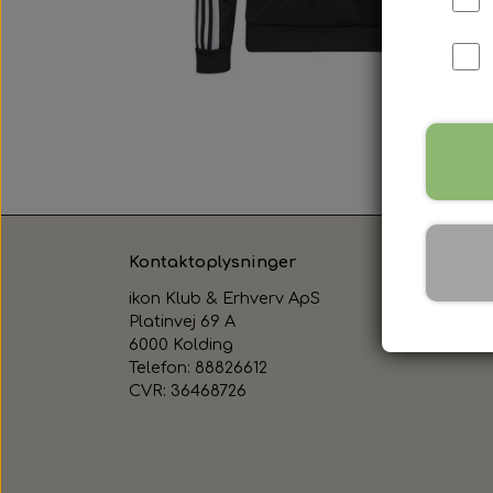
Kontaktoplysninger
ikon Klub & Erhverv ApS
Platinvej 69 A
6000 Kolding
Telefon: 88826612
CVR: 36468726