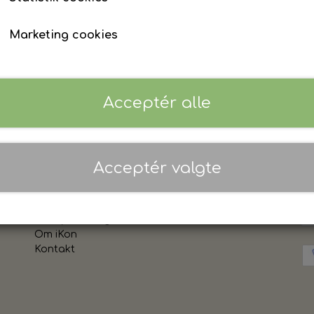
XS
S
M
L
XL
2XL
Marketing cookies
Personnavn MAX 15 tegn
Log ind for at se priser
Acceptér alle
Acceptér valgte
Links
Vi
Salgs- og leveringsbetingelser
Cookies
Fortrydelse og reklamation
Om iKon
Kontakt