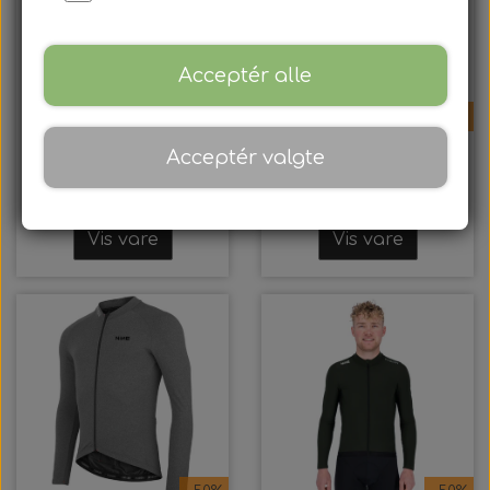
Acceptér alle
-50%
-50%
Acceptér valgte
NINE - Fusion, S1
NINE - Fusion, C3
Vest, Unisex
Cykeltrøje, Herre
Vis vare
Vis vare