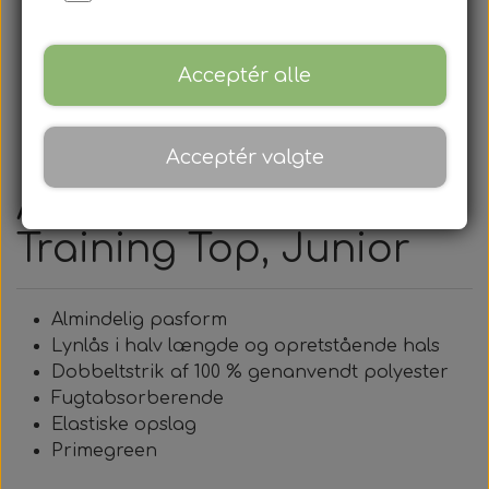
Acceptér alle
Acceptér valgte
Adidas, Squadra 21
Training Top, Junior
Almindelig pasform
Lynlås i halv længde og opretstående hals
Dobbeltstrik af 100 % genanvendt polyester
Fugtabsorberende
Elastiske opslag
Primegreen