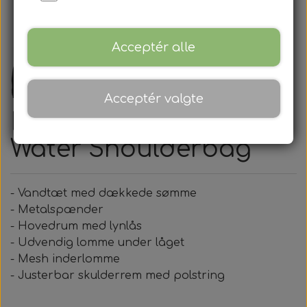
Acceptér alle
Acceptér valgte
Derby of Sweden,
Water Shoulderbag
- Vandtæt med dækkede sømme
- Metalspænder
- Hovedrum med lynlås
- Udvendig lomme under låget
- Mesh inderlomme
- Justerbar skulderrem med polstring