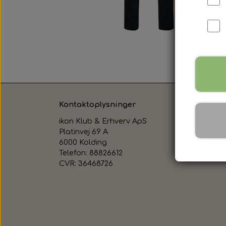
Kontaktoplysninger
ikon Klub & Erhverv ApS
Platinvej 69 A
6000 Kolding
Telefon: 88826612
CVR: 36468726