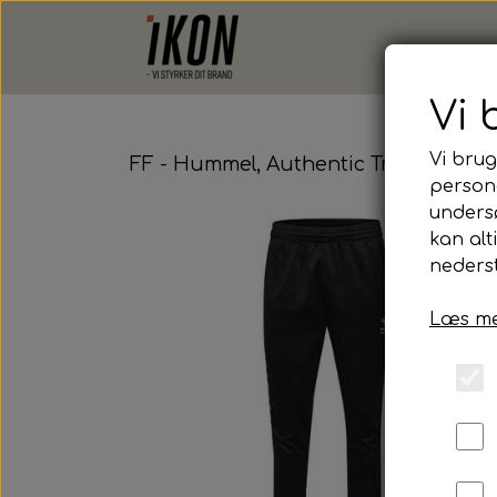
Vi 
Vi brug
FF - Hummel, Authentic Training Pan
persona
unders
kan alt
nederst
Læs me