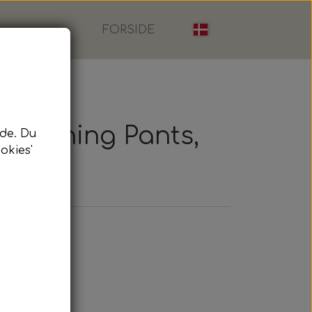
FORSIDE
 Training Pants,
de. Du
okies'