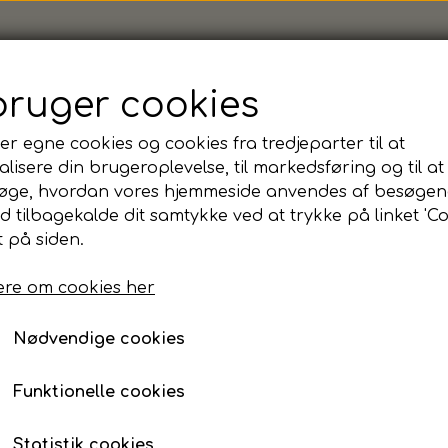
bruger cookies
er egne cookies og cookies fra tredjeparter til at
ts, Junior
lisere din brugeroplevelse, til markedsføring og til at
FF - Hummel, Authentic
øge, hvordan vores hjemmeside anvendes af besøgen
id tilbagekalde dit samtykke ved at trykke på linket 'Co
Junior
 på siden.
Varenummer: 219986-FF
re om cookies her
Nødvendige cookies
Størrelse
116
128
140
152
164
Funktionelle cookies
Personnavn MAX 15 tegn
Statistik cookies