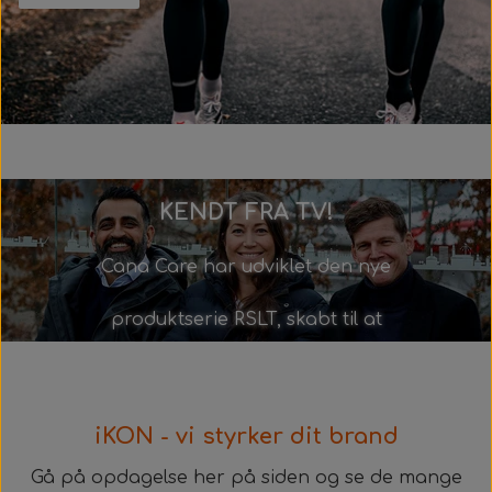
KENDT FRA TV!
Cana Care har udviklet den nye
produktserie RSLT, skabt til at
optimere restitution og sikre
præstation på højeste niveau -
iKON - vi styrker dit brand
både på og uden for banen.
Gå på opdagelse her på siden og se de mange