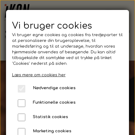
Vi bruger cookies
✔️ Logotryk,
✔️
✔️
✔️ Man-tors
Vi bruger egne cookies og cookies fra tredjeparter til
broderi mm.
Alternativer
Kundeservi
8:30-16:00 •
at personalisere din brugeroplevelse, til
med
ce tlf. 88 82
Fre 8:30-
markedsføring og til at undersøge, hvordan vores
omtanke
66 12
15:00
hjemmeside anvendes af besøgende. Du kan altid
for miljøet
tilbagekalde dit samtykke ved at trykke på linket
'Cookies' nederst på siden.
Læs mere om cookies her
Nødvendige cookies
Funktionelle cookies
Statistik cookies
Marketing cookies