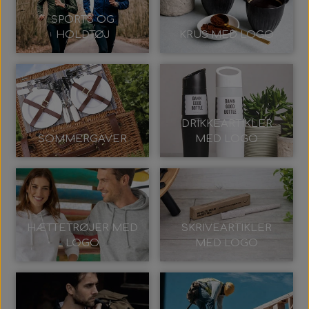
SPORTS OG
HOLDTØJ
KRUS MED LOGO
DRIKKEARTIKLER
SOMMERGAVER
MED LOGO
HÆTTETRØJER MED
SKRIVEARTIKLER
LOGO
MED LOGO