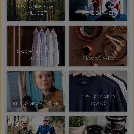
PRODUKTER MED
OMTANKE FOR
MILJØET
KUNDEGAVER
SKJORTER MED
LOGO
FIRMAGAVER
T-SHIRTS MED
REKLAMEARTIKLER
LOGO