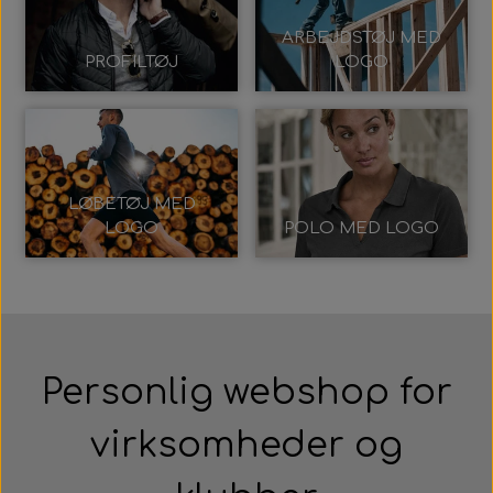
ARBEJDSTØJ MED
PROFILTØJ
LOGO
LØBETØJ MED
LOGO
POLO MED LOGO
Personlig webshop for
virksomheder og