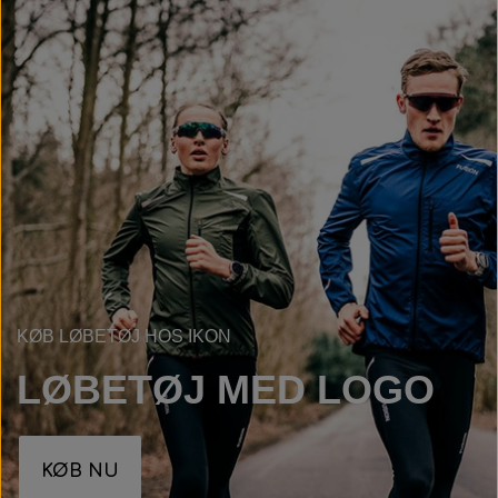
KØB LØBETØJ HOS IKON
LØBETØJ MED LOGO
KØB NU