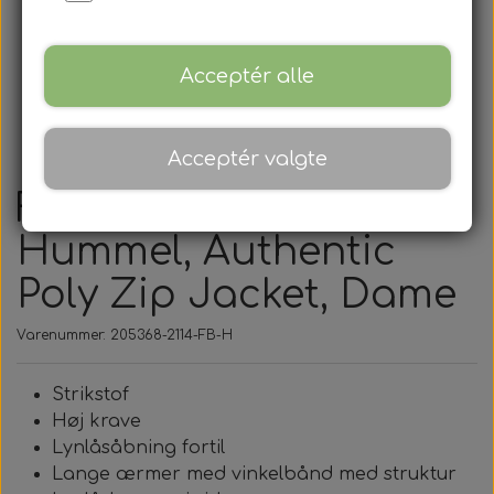
Acceptér alle
Acceptér valgte
FB - Håndbold -
Hummel, Authentic
Poly Zip Jacket, Dame
Varenummer: 205368-2114-FB-H
Strikstof
Høj krave
Lynlåsåbning fortil
Lange ærmer med vinkelbånd med struktur