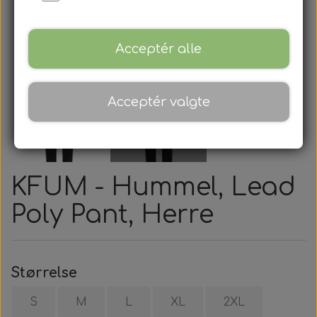
Acceptér alle
Acceptér valgte
KFUM - Hummel, Lead
Poly Pant, Herre
Størrelse
S
M
L
XL
2XL