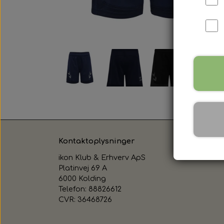
Kontaktoplysninger
ikon Klub & Erhverv ApS
Platinvej 69 A
6000 Kolding
Telefon: 88826612
CVR: 36468726