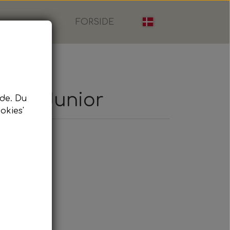
FORSIDE
rts, Junior
de. Du
okies'