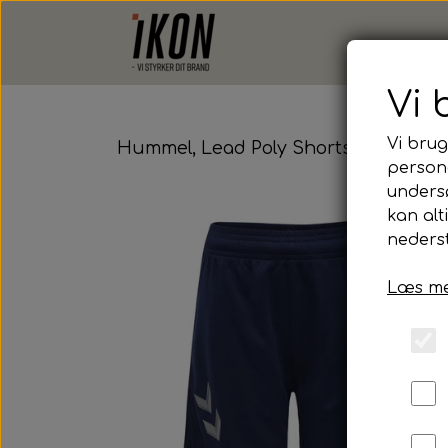
Vi 
Vi brug
Hummel, Lead Poly Shorts, Junior
persona
unders
kan alt
nederst
Læs me