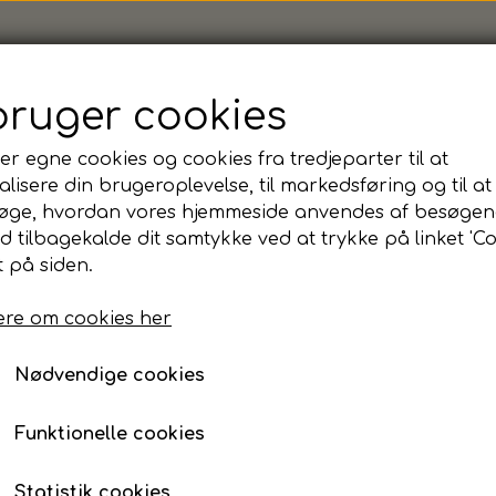
bruger cookies
er egne cookies og cookies fra tredjeparter til at
lisere din brugeroplevelse, til markedsføring og til at
Hummel, Lead Poly Sho
øge, hvordan vores hjemmeside anvendes af besøgen
id tilbagekalde dit samtykke ved at trykke på linket 'Co
 på siden.
Farve
re om cookies her
Sort
Navy
Nødvendige cookies
Størrelse
- Vælg
Farve
før du kan vælge
Størrelse
Funktionelle cookies
Log ind for at se priser
Statistik cookies