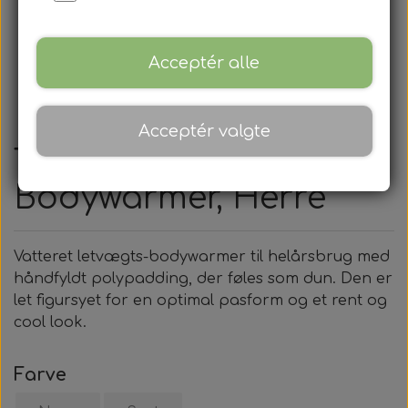
Acceptér alle
Acceptér valgte
Tee Jays, Vest, Zepelin
Bodywarmer, Herre
Vatteret letvægts-bodywarmer til helårsbrug med
håndfyldt polypadding, der føles som dun. Den er
let figursyet for en optimal pasform og et rent og
cool look.
Farve