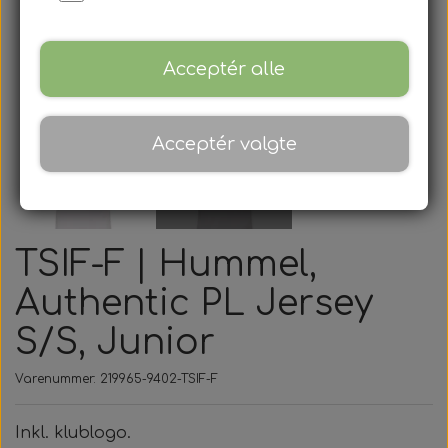
Acceptér alle
Acceptér valgte
TSIF-F | Hummel,
Authentic PL Jersey
S/S, Junior
Varenummer: 219965-9402-TSIF-F
Inkl. klublogo.