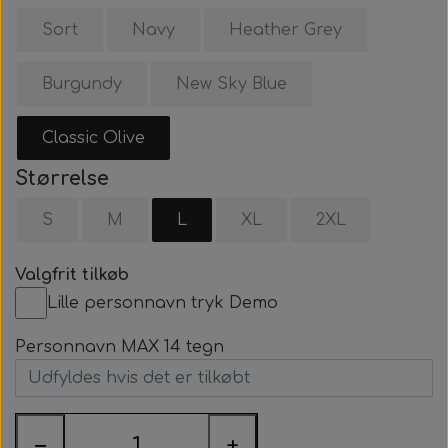
Sort
Navy
Heather Grey
Burgundy
New Sky Blue
Classic Olive
Størrelse
S
M
L
XL
2XL
Valgfrit tilkøb
Lille personnavn tryk Demo
Personnavn MAX 14 tegn
−
+