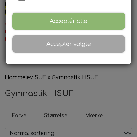
INFO: TØJET KAN IKKE BYTTES NÅR FØRST DER
ER PÅTRYKT NAVN ELLER LOGO.
Acceptér alle
Vi bestræber os på at sende din ordre senest 14-16
hverdage efter dit køb.
Hvis der skal logo/tryk på - er leveringstiden længere.
Acceptér valgte
Hammelev SUF
Gymnastik HSUF
Gymnastik HSUF
Farve
Størrelse
Mærke