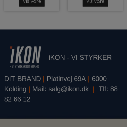
Vis vare
Vis vare
iKON - VI STYRKER
DIT BRAND
|
Platinvej 69A
|
6000
Kolding
|
Mail: salg@ikon.dk
|
Tlf: 88
82 66 12