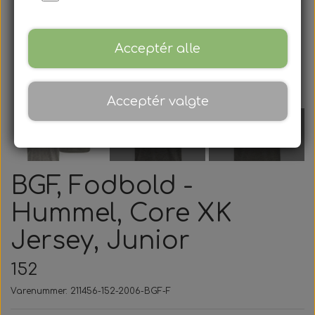
Acceptér alle
Acceptér valgte
BGF, Fodbold -
Hummel, Core XK
Jersey, Junior
152
Varenummer: 211456-152-2006-BGF-F