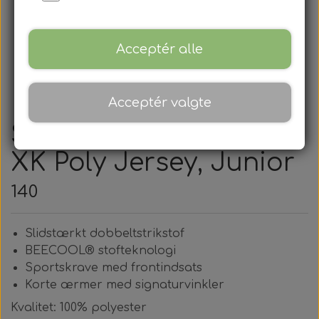
Acceptér alle
Acceptér valgte
SEEST - Hummel, Core
XK Poly Jersey, Junior
140
Slidstærkt dobbeltstrikstof
BEECOOL® stofteknologi
Sportskrave med frontindsats
Korte ærmer med signaturvinkler
Kvalitet: 100% polyester