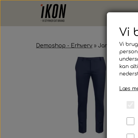
Vi 
Vi brug
Demoshop - Erhverv
James Harvest,
persona
unders
kan alt
nederst
Læs me