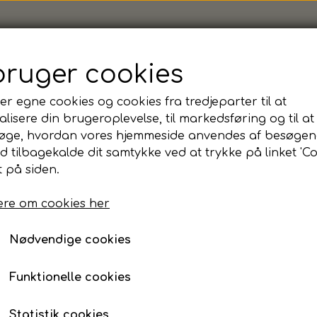
bruger cookies
er egne cookies og cookies fra tredjeparter til at
 Classic Trouser, Herre
lisere din brugeroplevelse, til markedsføring og til at
James Harvest, Classic
øge, hvordan vores hjemmeside anvendes af besøgen
id tilbagekalde dit samtykke ved at trykke på linket 'Co
Navy, 54
 på siden.
re om cookies her
Disse vandafvisende, ’flat front’ bukser med hig
fantastisk bevægelsesfrihed i et hvert moment. D
Nødvendige cookies
Selv pludselige ændringer i vejret preller af med 
afviser vand fra buksens overflade. Presfoldern
med den innovative og patenterede “Supercrease”
Funktionelle cookies
permanente presfold. Blødt indvendigt taljebånd,
giver ekstra strækevne for en mere behagelig b
Statistik cookies