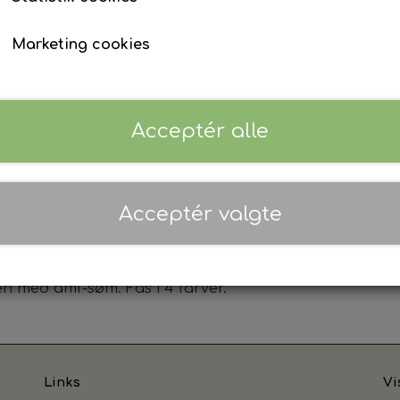
blød viskose.
Marketing cookies
Farve
Grå
Navy
Navy Melange
So
Acceptér alle
Størrelse
44
46
48
50
52
5
Acceptér valgte
Log ind for at se priser
% antistatisk. Knæ for 55% polyester, 45% viscose. Hi
andafvisende behandling. Regular fit. Lige ben. Uden
en med amf-søm. Fås i 4 farver.
Links
Vi