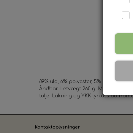
89% uld, 6% polyester, 5% Lycra®, 0.5
Åndbar. Letvægt 260 g. Miljøvenlig v
talje. Lukning og YKK lynlåss på front
Kontaktoplysninger