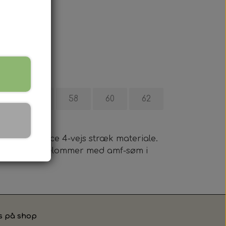
rt
4
56
58
60
62
gh performance 4-vejs stræk materiale.
 læg. Skrå sidelommer med amf-søm i
s på shop