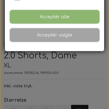
Acceptér alle
Acceptér valgte
KSV - Craft, Progress
2.0 Shorts, Dame
XL
Varenummer: 1910182-XL-999000-KSV
Inkl. viste tryk.
Størrelse