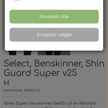
Acceptér alle
Acceptér valgte
Select, Benskinner, Shin
Guard Super v25
M
Varenummer: 850025-M
Vores Super benskinner består af en fleksibel