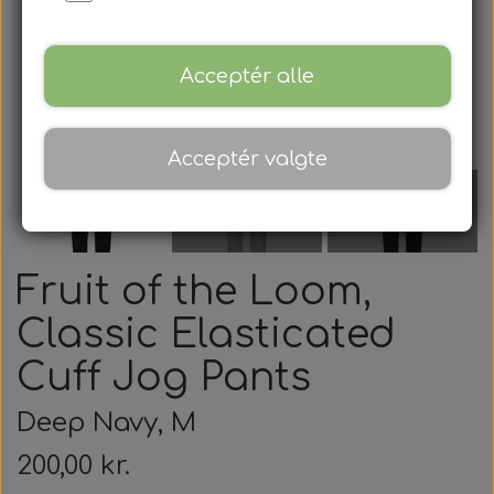
Acceptér alle
Acceptér valgte
Fruit of the Loom,
Classic Elasticated
Cuff Jog Pants
Deep Navy, M
200,00 kr.