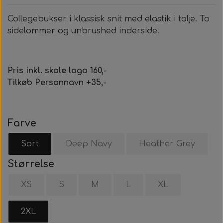
Collegebukser i klassisk snit med elastik i talje. To
sidelommer og unbrushed inderside.
Pris inkl. skole logo 160,-
Tilkøb Personnavn +35,-
Farve
Sort
Deep Navy
Heather Grey
Størrelse
XS
S
M
L
XL
2XL