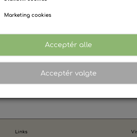
27-30
31-34
35-38
39-42
Marketing cookies
Log ind for at se priser
Acceptér alle
Vaskeanvisning
er fugtafledningsteknologi til at holde dine fødder
Acceptér valgte
enanvendt polyester-blandingsstof og er slidstærke 
Links
Vi