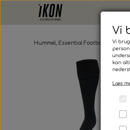
Vi 
Vi brug
Hummel, Essential Football Socks, Bl
persona
unders
kan alt
nederst
Læs me