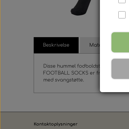
Beskrivelse
Materiale
Disse hummel fodboldstrømper brug
FOOTBALL SOCKS er fremstillet af g
med svangstøtte.
Kontaktoplysninger