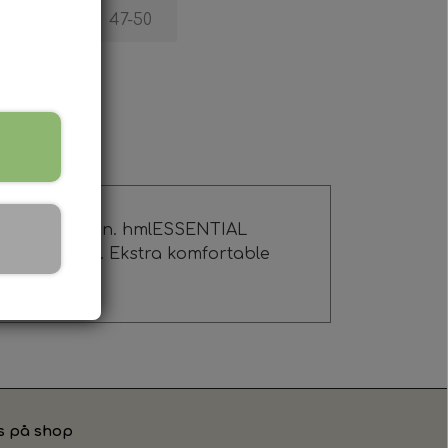
43-46
47-50
 tørre på banen. hmlESSENTIAL
og praktiske. Ekstra komfortable
s på shop