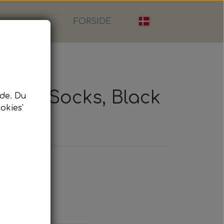
FORSIDE
tball Socks, Black
de. Du
okies'