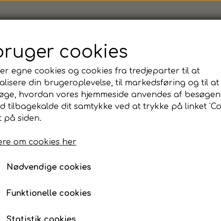
bruger cookies
er egne cookies og cookies fra tredjeparter til at
ack
lisere din brugeroplevelse, til markedsføring og til at
Hummel, Essential Foo
øge, hvordan vores hjemmeside anvendes af besøgen
id tilbagekalde dit samtykke ved at trykke på linket 'Co
27-30
 på siden.
Varenummer: 226906-2042-27-30
re om cookies her
Genanvendt polyester-blandingsstof
Nødvendige cookies
Svangstøtte
Fugtafledende
Funktionelle cookies
Størrelse
Statistik cookies