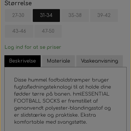
Størrelse
27-30
31-34
35-38
39-42
43-46
47-50
Log ind for at se priser
Beskrivelse
Materiale
Vaskeanvisning
Disse hummel fodboldstrømper bruger
fugtafledningsteknologi til at holde dine
fødder tørre på banen. hmlESSENTIAL
FOOTBALL SOCKS er fremstillet af
genanvendt polyester-blandingsstof og
er slidstærke og praktiske. Ekstra
komfortable med svangstøtte.