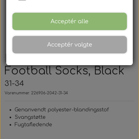
Acceptér alle
Acceptér valgte
Hummel, Essential
Football Socks, Black
31-34
Varenummer: 226906-2042-31-34
Genanvendt polyester-blandingsstof
Svangstøtte
Fugtafledende